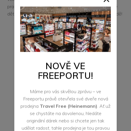
praktičnost. Přijďte objevit nové módní trendy pro své
děti a užijte si skvělé nákupní zážitky v našem obchodě!
KONTAKTNÍ ÚDAJE
Otevírací doba:
NOVĚ VE
Po: 10:00 - 21:00
FREEPORTU!
Út: 10:00 - 21:00
St: 10:00 - 21:00
Máme pro vás skvělou zprávu – ve
Čt: 10:00 - 21:00
Freeportu právě otevřela své dveře nová
Pá: 10:00 - 21:00
prodejna
Travel Free (Heinemann)
. Ať už
se chystáte na dovolenou, hledáte
So: 10:00 - 21:00
originální dárek nebo si chcete jen tak
Ne: 10:00 - 21:00
udělat radost, tahle prodejna je tou pravou