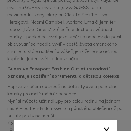
produkty a vyjadřuje tak postoj a životní styl. Když lidé
myslí na GUESS, myslí na „dívky GUESS" a na
mezinárodní ikony jako jsou Claudia Schiffer, Eva
Herzigová, Naomi Campbell, Adriana Lima či Jennifer
Lopez. „Dívka Guess" ztělesňuje ducha a svůdnost
značky - pohled na život jako umění a nepolevující pocit
objevování se nadále vyvíjí v cestě života amerického
snu. Je to stálé nadšení a vášeň, jenž žene společnost
kupředu. Jeden svět, jedna značka.
Guess ve Freeport Fashion Outletu s radostí
oznamuje rozšíření sortimentu o dětskou kolekci!
Poprvé v našem obchodě najdete stylové a pohodlné
kousky pro malé módní nadšence.
Nyní si můžete užít nákupy pro celou rodinu na jednom
místě – od trendy dámského a pánského oblečení až po
outfity pro ty nejmenší.
Kolekce nabízí široký výběr oblečení pro děti všech
věkových kategorií, které spojují kvalitu, styl a