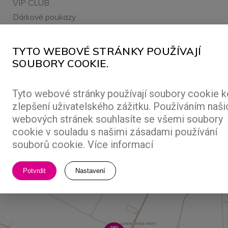
VIP CLUB
Dárkové poukazy
Kariéra
TYTO WEBOVÉ STRÁNKY POUŽÍVAJÍ
SOUBORY COOKIE.
Tyto webové stránky používají soubory cookie k
ALL RIGHTS RESERVED ©2026 FREEPORT
zlepšení uživatelského zážitku. Používáním naši
webových stránek souhlasíte se všemi soubory
MADE BY
ABLE.CZ
cookie v souladu s našimi zásadami používání
souborů cookie.
Více informací
Potvrdit
Nastavení