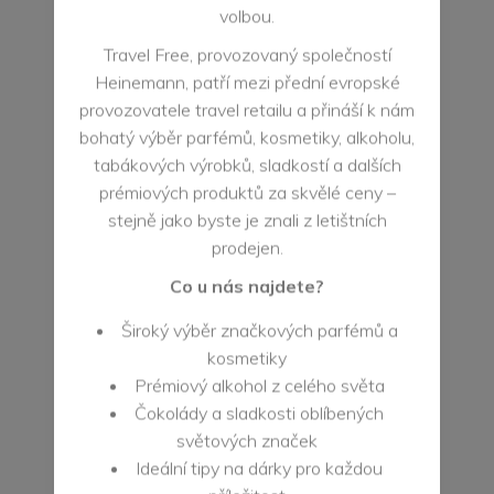
volbou.
Telefon:
+420 601 589 671
Travel Free, provozovaný společností
Heinemann, patří mezi přední evropské
Kontaktní osoba:
provozovatele travel retailu a přináší k nám
Tomanová Silvie
bohatý výběr parfémů, kosmetiky, alkoholu,
E-mail:
tabákových výrobků, sladkostí a dalších
guess.freeport@guess.cz
prémiových produktů za skvělé ceny –
stejně jako byste je znali z letištních
Web:
prodejen.
http://www.fade.cz
Co u nás najdete?
PRODÁVANÉ ZNAČKY
Široký výběr značkových parfémů a
kosmetiky
Prémiový alkohol z celého světa
Čokolády a sladkosti oblíbených
světových značek
Ideální tipy na dárky pro každou