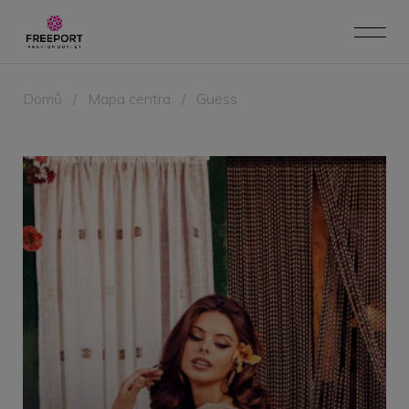
Domů
/
Mapa centra
/
Guess