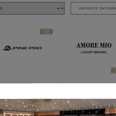
Amore Mio
Alpine Pro
Luxury
OBCHODY ZAPOJEN
Brands
Calvin
Calliope
Klein
GAP
Guess