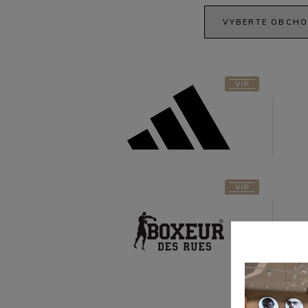
Adidas
Boxeur des
Rues
Gant