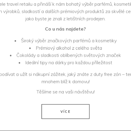
Pop-up -
le travel retailu a přináší k nám bohatý výběr parfémů, kosmetik
PME
Iconik
 výrobků, sladkostí a dalších prémiových produktů za skvělé ce
Legend
brands
jako byste je znali z letištních prodejen.
Co u nás najdete?
Široký výběr značkových parfémů a kosmetiky
Prémiový alkohol z celého světa
Retro Jeans
s.Oliver
Čokolády a sladkosti oblíbených světových značek
Ideální tipy na dárky pro každou příležitost
 podívat a užít si nákupní zážitek, jaký znáte z duty free zón – te
mnohem blíž k domovu!
Tommy
Těšíme se na vaši návštěvu!
Tommy
Hilfiger
Hilfiger
Sale
VÍCE