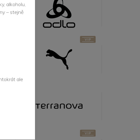
y, alkoholu,
Puma
ny – stejně
Terranova
ntokrát ale
Trespass