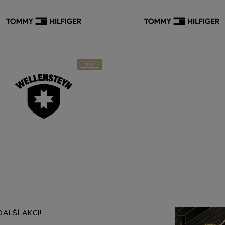
Wellensteyn
ALŠÍ AKCI!