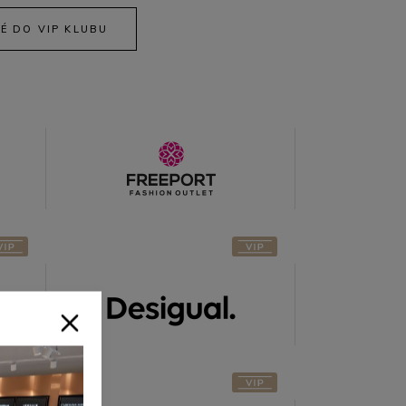
Bonus za
É DO VIP KLUBU
stažení
Desigual
Jack and
Jones