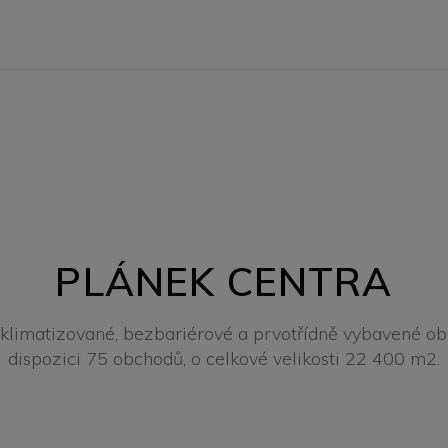
PLÁNEK CENTRA
, klimatizované, bezbariérové a prvotřídně vybavené ob
dispozici 75 obchodů, o celkové velikosti 22 400 m2.