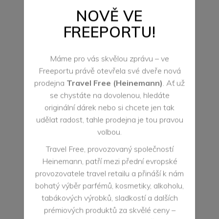
KONTAKTNÍ ÚDAJE
NOVĚ VE
FREEPORTU!
Otevírací doba:
Po: 10:00 - 21:00
Máme pro vás skvělou zprávu – ve
Út: 10:00 - 21:00
Freeportu právě otevřela své dveře nová
prodejna
Travel Free (Heinemann)
. Ať už
St: 10:00 - 21:00
se chystáte na dovolenou, hledáte
Čt: 10:00 - 21:00
originální dárek nebo si chcete jen tak
udělat radost, tahle prodejna je tou pravou
Pá: 10:00 - 21:00
volbou.
So: 10:00 - 21:00
Travel Free, provozovaný společností
Ne: 10:00 - 21:00
Heinemann, patří mezi přední evropské
provozovatele travel retailu a přináší k nám
Telefon:
bohatý výběr parfémů, kosmetiky, alkoholu,
+ 420 703 306 014
tabákových výrobků, sladkostí a dalších
Kontaktní osoba:
prémiových produktů za skvělé ceny –
Vokálová Irena