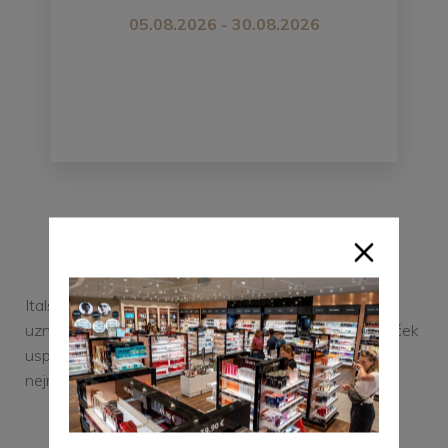
05.08.2026 - 30.08.2026
PRIMIGI
Italská značka Primigi je od roku 1976 celosvětově
uznávaným výrobcem dětské obuvi. Velký výběr botiček
uspokojí všechny věkové skupiny dětí od těch
nejmenších, až k těm skoro dospělým.