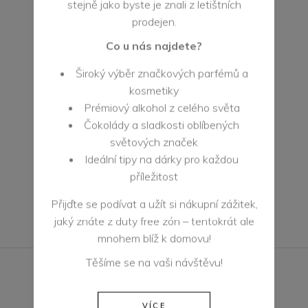
stejně jako byste je znali z letištních
E-mail:
prodejen.
freeport@primigioutlet.cz
Co u nás najdete?
Web:
Široký výběr značkových parfémů a
kosmetiky
Prémiový alkohol z celého světa
PRODÁVANÉ ZNAČKY
Čokolády a sladkosti oblíbených
světových značek
Ideální tipy na dárky pro každou
příležitost
Přijďte se podívat a užít si nákupní zážitek,
jaký znáte z duty free zón – tentokrát ale
mnohem blíž k domovu!
Těšíme se na vaši návštěvu!
VÍCE