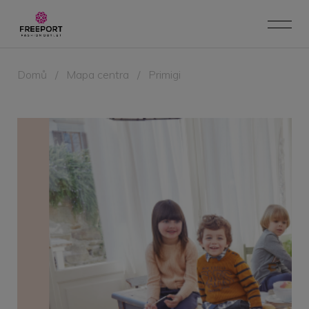
Domů
/
Mapa centra
/
Primigi