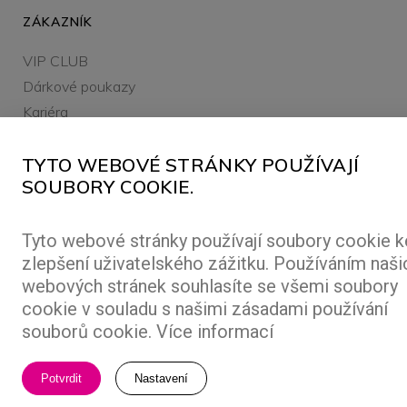
ZÁKAZNÍK
VIP CLUB
Dárkové poukazy
Kariéra
TYTO WEBOVÉ STRÁNKY POUŽÍVAJÍ
SOUBORY COOKIE.
Tyto webové stránky používají soubory cookie k
ALL RIGHTS RESERVED ©2026 FREEPORT
zlepšení uživatelského zážitku. Používáním naši
MADE BY
ABLE.CZ
webových stránek souhlasíte se všemi soubory
cookie v souladu s našimi zásadami používání
souborů cookie.
Více informací
Potvrdit
Nastavení