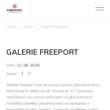
Home
/
News
/
Galerie Freeport
GALERIE FREEPORT
Date:
22. 06. 2026
Share:
Galerie Freeport zve na novou výstavu Jaroslava Kimy,
která bude k vidění od 26. června do 12. července.
Návštěvníci se mohou těšit také na díla Antonína
Františka Stehlíka, prezentovaná ve spolupráci s
festivalem Hudba Znojmo. Zastavte se během svého